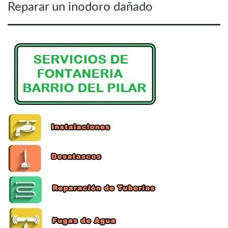
Previous
Reparar un inodoro dañado
de
post:
entradas